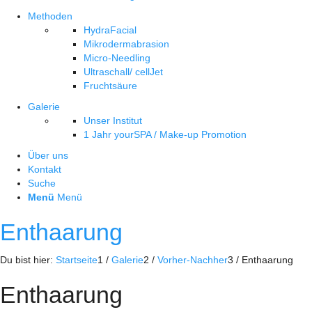
Methoden
HydraFacial
Mikrodermabrasion
Micro-Needling
Ultraschall/ cellJet
Fruchtsäure
Galerie
Unser Institut
1 Jahr yourSPA / Make-up Promotion
Über uns
Kontakt
Suche
Menü
Menü
Enthaarung
Du bist hier:
Startseite
1
/
Galerie
2
/
Vorher-Nachher
3
/
Enthaarung
Enthaarung